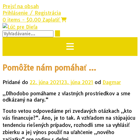
Prejsť na obsah
Prihlásenie / Registrácia
0 items - $0.00
Zaplatiť
Pomôžte nám pomáhať …
Pridané do
22. júna 2021
23. júna 2021
od
Dagmar
„Dlhodobo pomáhame z vlastných prostriedkov a sme
odkázaný na dary.“
Touto vetou odpovedáme pri zvedavých otázkach „kto
vás financuje?“. Áno, je to tak. A vzhľadom na stúpajúcu
tendenciu riešených prípadov, rozhodli sme sa vyhlásiť
zbierku a jej výnos použiť na uľahčenie „nového
začiatku“ pre rodiny s deťmi.