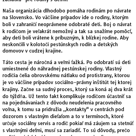
Naša organizácia dlhodobo pomáha rodinám po návrate
na Slovensko. Vo väčšine prípadov ide o rodiny, ktorým
boli v zahraničí neoprávnene odobraté deti. Boj o návrat
k rodičom je veľakrát nemožný a tak sa snažíme pomôcť,
aby deti boli vrátene k príbuzným, k blízkej rodine. Aby
neskončili v kolotoči pestúnskych rodín a detských
domovov v cudzej krajine.
Táto cesta je náročná a veľmi ťažká. Po odobratí sú deti
umiestnené do náhradnej pestúnskej rodiny. Vlastný
rodičia čelia obrovskému nátlaku od protistrany, ktorou
je vo väčšine prípadov sociálno-právny inštitút tej ktorej
krajiny. Začne sa sudný proces, ktorý sa koná aj dva krát
do týždňa. Už tento fakt komplikuje rodičom účastniť sa
na pojednávaniach z dôvodu neudelenia pracovného
voľna, k tomu sa pridružia „kontakty“ v centrách pod
dozorom s vlastným dieťaťom a to v termínoch, ktoré
určuje sociálny servis a rodič pokiaľ má záujem sa stetnúť
s vlastnými deťmi, musí sa zariadiť. To sú dôvody, prečo