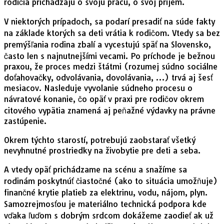
rodičia prichádzajú o svoju prácu, o svoj príjem.
V niektorých prípadoch, sa podarí presadiť na súde fakty
na základe ktorých sa deti vrátia k rodičom. Vtedy sa bez
premýšľania rodina zbalí a vycestujú späť na Slovensko,
často len s najnutnejšími vecami. Po príchode je bežnou
praxou, že proces medzi štátmi (rozumej súdno sociálne
doťahovačky, odvolávania, dovolávania, …) trvá aj šesť
mesiacov. Nasleduje vyvolanie súdneho procesu o
návratové konanie, čo opäť v praxi pre rodičov okrem
citového vypätia znamená aj peňažné výdavky na právne
zastúpenie.
Okrem týchto starostí, potrebujú zaobstarať všetký
nevyhnutné prostriedky na živobytie pre deti a seba.
A vtedy opäť prichádzame na scénu a snažíme sa
rodinám poskytnúť čiastočné (ako to situácia umožňuje)
finančné krytie platieb za elektrinu, vodu, nájom, plyn.
Samozrejmosťou je materiálno technická podpora kde
vďaka ľuďom s dobrým srdcom dokážeme zaodieť ak už