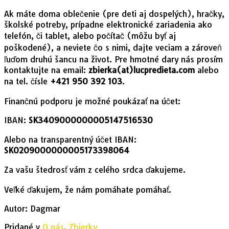
Ak máte doma oblečenie (pre deti aj dospelých), hračky,
školské potreby, prípadne elektronické zariadenia ako
telefón, či tablet, alebo počítač (môžu byť aj
poškodené), a neviete čo s nimi, dajte veciam a zároveň
ľuďom druhú šancu na život. Pre hmotné dary nás prosím
kontaktujte na email:
zbierka(at)lucpredieta.com
alebo
na tel. čísle
+421 950 392 103
.
Finančnú podporu je možné poukázať na účet:
IBAN:
SK3409000000005147516530
Alebo na transparentný účet IBAN:
SK0209000000005173398064
Za vašu štedrosť vám z celého srdca ďakujeme.
Veľké ďakujem, že nám pomáhate pomáhať.
Autor: Dagmar
Pridané v
O nás
,
Zbierky