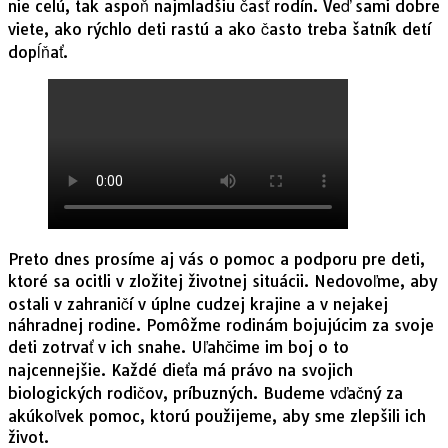
nie celú, tak aspoň najmladšiu časť rodín. Veď sami dobre
viete, ako rýchlo deti rastú a ako často treba šatník detí
dopĺňať.
Preto dnes prosíme aj vás o pomoc a podporu pre deti,
ktoré sa ocitli v zložitej životnej situácii. Nedovoľme, aby
ostali v zahraničí v úplne cudzej krajine a v nejakej
náhradnej rodine. Pomôžme rodinám bojujúcim za svoje
deti zotrvať v ich snahe. Uľahčime im boj o to
najcennejšie. Každé dieťa má právo na svojich
biologických rodičov, príbuzných. Budeme vďačný za
akúkoľvek pomoc, ktorú použijeme, aby sme zlepšili ich
život.