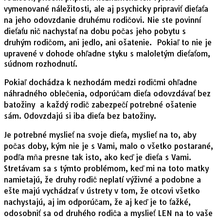
vymenované náležitosti, ale aj psychicky pripraviť dieťaťa
na jeho odovzdanie druhému rodičovi. Nie ste povinní
dieťaťu nič nachystať na dobu počas jeho pobytu s
druhým rodičom, ani jedlo, ani ošatenie. Pokiaľ to nie je
upravené v dohode ohľadne styku s maloletým dieťaťom,
súdnom rozhodnutí.
Pokiaľ dochádza k nezhodám medzi rodičmi ohľadne
náhradného oblečenia, odporúčam dieťa odovzdávať bez
batožiny a každý rodič zabezpečí potrebné ošatenie
sám. Odovzdajú si iba dieťa bez batožiny.
Je potrebné myslieť na svoje dieťa, myslieť na to, aby
počas doby, kým nie je s Vami, malo o všetko postarané,
podľa mňa presne tak isto, ako keď je dieťa s Vami.
Stretávam sa s týmto problémom, keď mi na toto matky
namietajú, že druhy rodič neplatí výživné a podobne a
ešte majú vychádzať v ústrety v tom, že otcovi všetko
nachystajú, aj im odporúčam, že aj keď je to ťažké,
odosobniť sa od druhého rodiča a myslieť LEN na to vaše