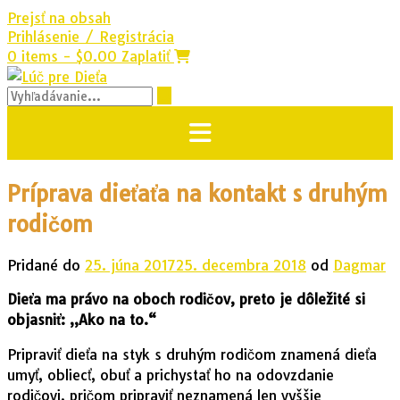
Prejsť na obsah
Prihlásenie / Registrácia
0 items - $0.00
Zaplatiť
Príprava dieťaťa na kontakt s druhým
rodičom
Pridané do
25. júna 2017
25. decembra 2018
od
Dagmar
Dieťa ma právo na oboch rodičov, preto je dôležité si
objasniť: „Ako na to.“
Pripraviť dieťa na styk s druhým rodičom znamená dieťa
umyť, obliecť, obuť a prichystať ho na odovzdanie
rodičovi, pričom pripraviť neznamená len vyššie