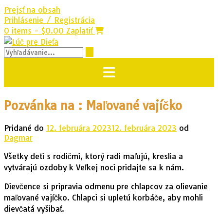
Prejsť na obsah
Prihlásenie / Registrácia
0 items - $0.00
Zaplatiť
Pozvánka na : Maľované vajíčko
Pridané do
12. februára 2023
12. februára 2023
od
Dagmar
Všetky deti s rodičmi, ktorý radi maľujú, kreslia a
vytvárajú ozdoby k Veľkej noci pridajte sa k nám.
Dievčence si pripravia odmenu pre chlapcov za olievanie
maľované vajíčko. Chlapci si upletú korbáče, aby mohli
dievčatá vyšibať.