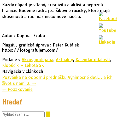
Každý nápad je vítaný, kreativita a aktivita nepozná
hranice. Budeme radi aj za šikovné ručičky, ktoré majú
skúsenosti a radi nás niečo nové naučia.
Autor : Dagmar Szabó
Plagát , grafická úprava : Peter Kutálek
https://fotografujem.com/
Pridané v
Akcie, podujatia
,
Aktuality
,
Kalendár udalostí
,
Klobúčik – Lehota SK
Navigácia v článkoch
Pozvánka na odbornú prednášku Výnimočné deti… a ich
život s nami 2.
→
←
Poďakovanie
Hľadať