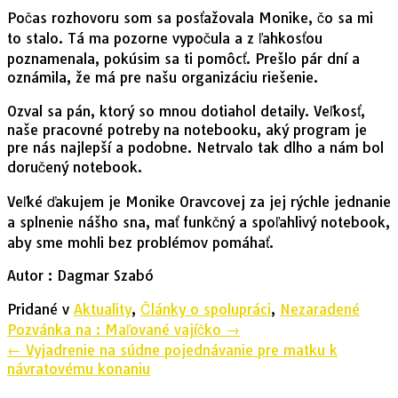
Počas rozhovoru som sa posťažovala Monike, čo sa mi
to stalo. Tá ma pozorne vypočula a z ľahkosťou
poznamenala, pokúsim sa ti pomôcť. Prešlo pár dní a
oznámila, že má pre našu organizáciu riešenie.
Ozval sa pán, ktorý so mnou dotiahol detaily. Veľkosť,
naše pracovné potreby na notebooku, aký program je
pre nás najlepší a podobne. Netrvalo tak dlho a nám bol
doručený notebook.
Veľké ďakujem je Monike Oravcovej za jej rýchle jednanie
a splnenie nášho sna, mať funkčný a spoľahlivý notebook,
aby sme mohli bez problémov pomáhať.
Autor : Dagmar Szabó
Pridané v
Aktuality
,
Články o spolupráci
,
Nezaradené
Navigácia
Pozvánka na : Maľované vajíčko
→
v
←
Vyjadrenie na súdne pojednávanie pre matku k
článkoch
návratovému konaniu