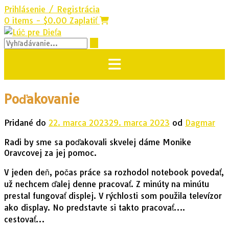
Prihlásenie / Registrácia
Prejsť
na
0 items - $0.00
Zaplatiť
obsah
Poďakovanie
Pridané do
22. marca 2023
29. marca 2023
od
Dagmar
Radi by sme sa poďakovali skvelej dáme Monike
Oravcovej za jej pomoc.
V jeden deň, počas práce sa rozhodol notebook povedať,
už nechcem ďalej denne pracovať. Z minúty na minútu
prestal fungovať displej. V rýchlosti som použila televízor
ako display. No predstavte si takto pracovať….
cestovať…