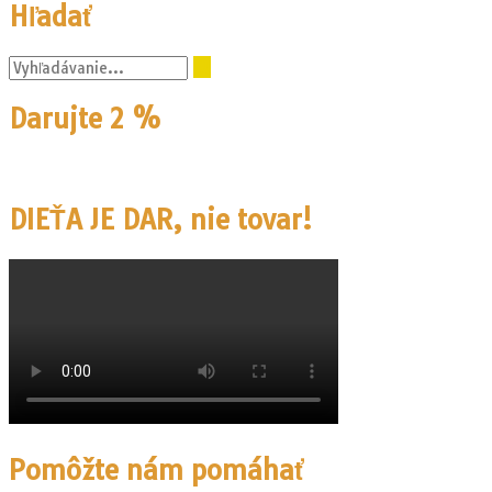
Hľadať
Darujte 2 %
DIEŤA JE DAR, nie tovar!
Pomôžte nám pomáhať