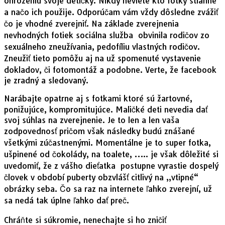
ohrozeniu svoje detičky. Nikdy neviete kto fotky stiahne
a načo ich použije. Odporúčam vám vždy dôsledne zvážiť
čo je vhodné zverejniť. Na základe zverejnenia
nevhodných fotiek sociálna služba obvinila rodičov zo
sexuálneho zneužívania, pedofíliu vlastných rodičov.
Zneužiť tieto pomôžu aj na už spomenuté vystavenie
dokladov, či fotomontáž a podobne. Verte, že facebook
je zradný a sledovaný.
Narábajte opatrne aj s fotkami ktoré sú žartovné,
ponižujúce, kompromitujúce. Maličké deti nevedia dať
svoj súhlas na zverejnenie. Je to len a len vaša
zodpovednosť pričom však následky budú znášané
všetkými zúčastnenými. Momentálne je to super fotka,
ušpinené od čokolády, na toalete, ….. je však dôležité si
uvedomiť, že z vášho dieťatka postupne vyrastie dospelý
človek v období puberty obzvlášť citlivý na „vtipné“
obrázky seba. Čo sa raz na internete ľahko zverejní, už
sa nedá tak úplne ľahko dať preč.
Chráňte si súkromie, nenechajte si ho zničiť