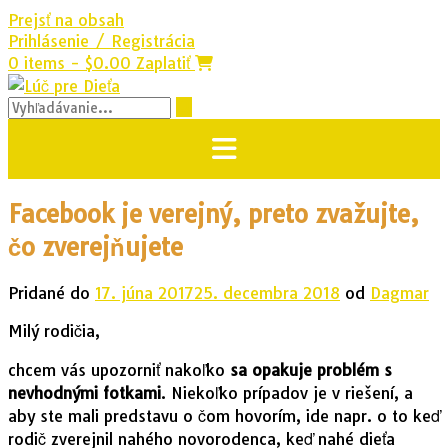
Prejsť na obsah
Prihlásenie / Registrácia
0 items - $0.00
Zaplatiť
Facebook je verejný, preto zvažujte,
čo zverejňujete
Pridané do
17. júna 2017
25. decembra 2018
od
Dagmar
Milý rodičia,
chcem vás upozorniť nakoľko
sa opakuje problém s
nevhodnými fotkami
. Niekoľko prípadov je v riešení, a
aby ste mali predstavu o čom hovorím, ide napr. o to keď
rodič zverejnil nahého novorodenca, keď nahé dieťa