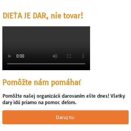
DIEŤA JE DAR, nie tovar!
Pomôžte nám pomáhať
Pomôžte našej organizácii darovaním ešte dnes! Všetky
dary idú priamo na pomoc deťom.
Daruj tu: