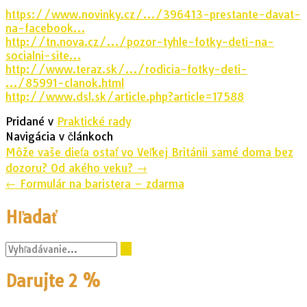
https://www.novinky.cz/…/396413-prestante-davat-
na-facebook…
http://tn.nova.cz/…/pozor-tyhle-fotky-deti-na-
socialni-site…
http://www.teraz.sk/…/rodicia-fotky-deti-
…/85991-clanok.html
http://www.dsl.sk/article.php?article=17588
Pridané v
Praktické rady
Navigácia v článkoch
Môže vaše dieťa ostať vo Veľkej Británii samé doma bez
dozoru? Od akého veku?
→
←
Formulár na baristera – zdarma
Hľadať
Darujte 2 %