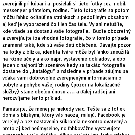
zverejnili pri kúpaní a posielali si tieto fotky cez mobil,
messenger priateľom, rodine. Tieto fotografie sa potom
môžu ľahko ocitnúť na stránkach s pedofilným obsahom
aj keď je vyobrazená čo i len čas tela. Vy ani netušíte,
kde všade sa dostanú vaše fotografie. Buďte obozretný
a zverejňujte iba vhodné fotografie, čo v tomto prípade
znamená také, kde sú vaše deti oblečené. Dávajte pozor
na fotky z blízka, identita tváre môže byť ľahko zneužitá
na rôzne účely a ako napr. vystavenie dokladov, alebo
jeden z najhorších scenárov kedy sa takáto fotografia
dostane do „katalógu“ a následne v prípade záujmu sa
vďaka vami dobrovoľne zverejnenými informáciami o
pobyte a pohybe vašej rodiny (pozor na lokalizačné
služby) stane obeťou únosu a… a ďalej radšej ani
nerozvíjame tento príklad.
Pamätajte, že menej je niekedy viac. Tešte sa z fotiek
dom
a s blízkymi, ktorý vás naozaj milujú. Facebook je
verejný a bez nastavenia súkromia nekontrolovateľný a
preto aj keď neúmyselne, no ľahkovážne vystavujete