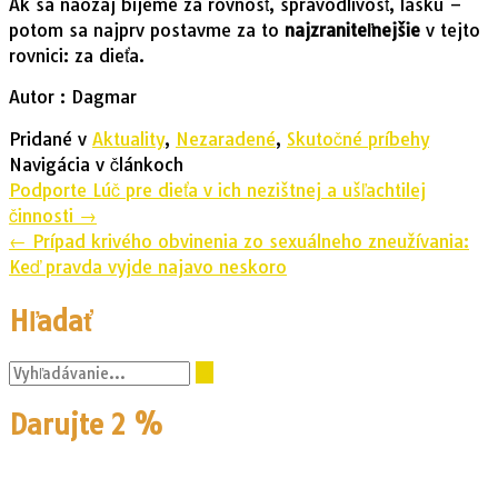
Ak sa naozaj bijeme za rovnosť, spravodlivosť, lásku –
potom sa najprv postavme za to
najzraniteľnejšie
v tejto
rovnici: za dieťa.
Autor : Dagmar
Pridané v
Aktuality
,
Nezaradené
,
Skutočné príbehy
Navigácia v článkoch
Podporte Lúč pre dieťa v ich nezištnej a ušľachtilej
činnosti
→
←
Prípad krivého obvinenia zo sexuálneho zneužívania:
Keď pravda vyjde najavo neskoro
Hľadať
Darujte 2 %