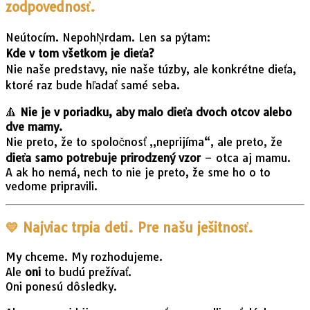
zodpovednosť.
Neútocím. NepohŅrdam. Len sa pýtam:
Kde v tom všetkom je dieťa?
Nie naše predstavy, nie naše túzby, ale konkrétne dieťa,
ktoré raz bude hľadať samé seba.
🔺
Nie je v poriadku, aby malo dieťa dvoch otcov alebo
dve mamy.
Nie preto, že to spoločnosť „neprijíma“, ale preto, že
dieťa samo potrebuje prirodzený vzor
– otca aj mamu.
A ak ho nemá, nech to nie je preto, že sme ho o to
vedome pripravili.
💛
Najviac trpia deti. Pre našu ješitnosť.
My chceme. My rozhodujeme.
Ale
oni
to budú prežívať.
Oni ponesú dôsledky.