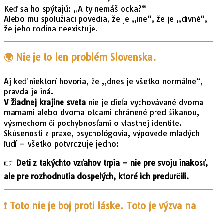
Keď sa ho spýtajú: „A ty nemáš ocka?“
Alebo mu spolužiaci povedia, že je „ine“, že je „divné“,
že jeho rodina neexistuje.
🌍
Nie je to len problém Slovenska.
Aj keď niektorí hovoria, že „dnes je všetko normálne“,
pravda je iná.
V žiadnej krajine sveta
nie je dieťa vychovávané dvoma
mamami alebo dvoma otcami chránené pred šikanou,
výsmechom či pochybnosťami o vlastnej identite.
Skúsenosti z praxe, psychológovia, výpovede mladých
ľudí – všetko potvrdzuje jedno:
👉
Deti z takýchto vzťahov trpia – nie pre svoju inakosť,
ale pre rozhodnutia dospelých, ktoré ich predurčili.
❗
Toto nie je boj proti láske. Toto je výzva na