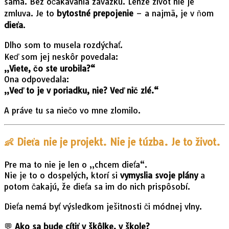
sama. Bez očakávania záväzku. Lenže život nie je
zmluva. Je to
bytostné prepojenie
– a najmä, je v ňom
dieťa
.
Dlho som to musela rozdýchať.
Keď som jej neskôr povedala:
„Viete, čo ste urobila?“
Ona odpovedala:
„Veď to je v poriadku, nie? Veď nič zlé.“
A práve tu sa niečo vo mne zlomilo.
👶
Dieťa nie je projekt. Nie je túzba. Je to život.
Pre ma to nie je len o „chcem dieťa“.
Nie je to o dospelých, ktorí si
vymyslia svoje plány
a
potom čakajú, že dieťa sa im do nich prispôsobí.
Dieťa nemá byť výsledkom ješitnosti či módnej vlny.
💬
Ako sa bude cítiť v škôlke, v škole?