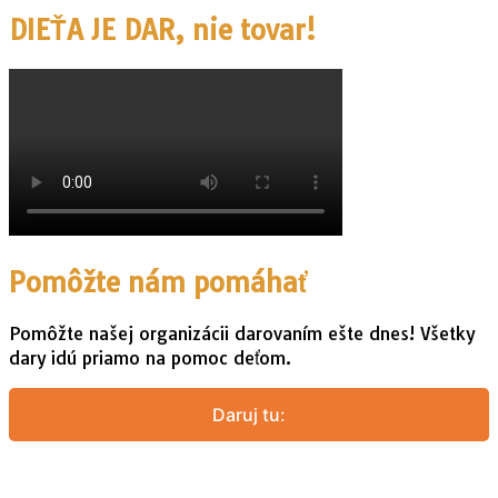
DIEŤA JE DAR, nie tovar!
Pomôžte nám pomáhať
Pomôžte našej organizácii darovaním ešte dnes! Všetky
dary idú priamo na pomoc deťom.
Daruj tu: