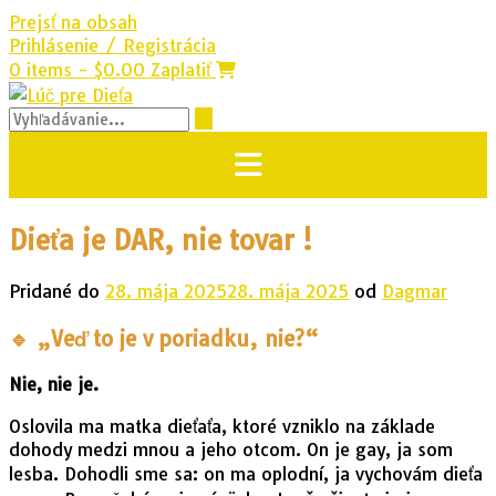
Prejsť na obsah
Prihlásenie / Registrácia
0 items - $0.00
Zaplatiť
Dieťa je DAR, nie tovar !
Pridané do
28. mája 2025
28. mája 2025
od
Dagmar
🔹 „Veď to je v poriadku, nie?“
Nie, nie je.
Oslovila ma matka dieťaťa, ktoré vzniklo na základe
dohody medzi mnou a jeho otcom. On je gay, ja som
lesba. Dohodli sme sa: on ma oplodní, ja vychovám dieťa